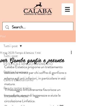
Post
Tutti i post
11 mag 2025
Tempo di lettura: 1 min
Tutti i post
per Gambe gonfie e pesante
ESTETICA E RINGIOVANIMENTO
Calaba Estetica propone un trattamento 
Estetica benessere
delicato e mirato per chi soffre di gonfiore o 
edema agli arti inferiori, in particolare in età 
Centro Estetica torino
matura.
Beauty center torino
 Il massaggio linfodrenante favorisce un 
immediato senso di leggerezza e aiuta la 
Tintarella Perfetta?
circolazione Linfatica. 