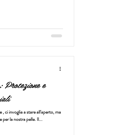
: Protezione e
ali
 , ci invoglia a stare all'aperto, ma
per la nostra pelle. Il...