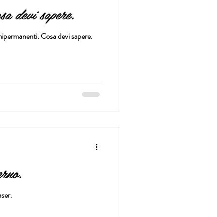
sa devi sapere.
permanenti. Cosa devi sapere.
rno.
aser.