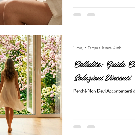
11 mag
Tempo di lettura: 4 min
Cellulite: Guida C
Soluzioni Vincenti
Perché Non Devi Accontentarti de