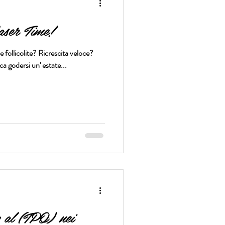
aser Time!
 e follicolite? Ricrescita veloce?
l laser in inverno significa godersi un' estate...
l (TPO) nei