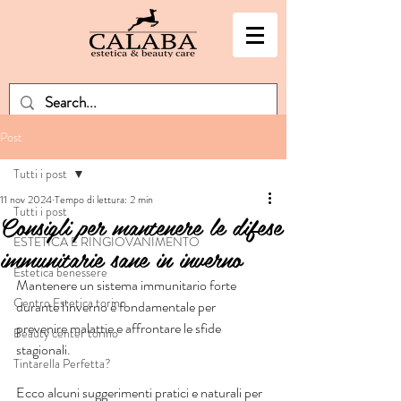
Post
Tutti i post
11 nov 2024
Tempo di lettura: 2 min
Tutti i post
Consigli per mantenere le difese
ESTETICA E RINGIOVANIMENTO
immunitarie sane in inverno
Estetica benessere
Mantenere un sistema immunitario forte 
Centro Estetica torino
durante l'inverno è fondamentale per 
prevenire malattie e affrontare le sfide 
Beauty center torino
stagionali. 
Tintarella Perfetta?
Ecco alcuni suggerimenti pratici e naturali per 