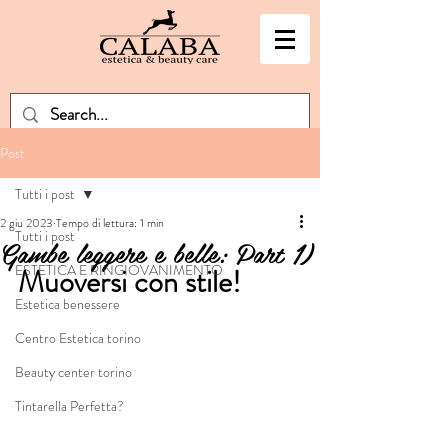
Post
Tutti i post
2 giu 2023
Tempo di lettura: 1 min
Tutti i post
Gambe leggere e belle: Part 1)
ESTETICA E RINGIOVANIMENTO
Muoversi con stile!
Estetica benessere
Centro Estetica torino
Beauty center torino
Tintarella Perfetta?