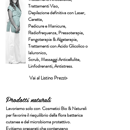
Trattamenti
Viso
,
Depilazione definitiva con
Laser
,
Ceretta
,
Pedicure
e Manicure,
Radiofrequenza
, Pressoterapia,
Fangoterapia
& Algaterapia,
Trattamenti con
Acido Glicolico
o
Ialuronico
,
Scrub
, Massaggi Anticellulite,
Linfodrenanti
, Antistress.
Vai al Listino Prezzi>
Prodotti naturali
Lavoriamo solo con Cosmetici Bio & Naturali
per favorire il riequilibrio della flora batterica
cutanea e del microbioma protettivo.
Evitiamo preparati che contengano