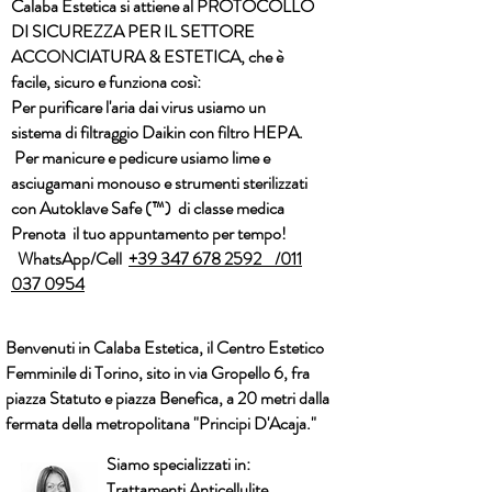
Calaba Estetica si attiene al
PROTOCOLLO
DI SICUREZZA PER IL SETTORE
ACCONCIATURA & ESTETICA
, che è
facile, sicuro e funziona così:​
Per
purificare l'aria dai virus
usiamo un
sistema di filtraggio
Daikin
con filtro
HEPA.
Per manicure e pedicure usiamo
lime e
asciugamani monouso e strumenti sterilizzati
con
Autoklave Safe (™)
di classe medica
Prenota il tuo appuntamento per tempo!
WhatsApp/Cell
+39 347 678 2592 /011
037 0954
Benvenuti in
Calaba Estetica
, il Centro Estetico
Femminile
di Torino, sito in via Gropello 6, fra
piazza Statuto e piazza Benefica, a 20 metri dalla
fermata della metropolitana "Principi D'Acaja."
Siamo specializzati in:
Trattamenti
Anticellulite
,